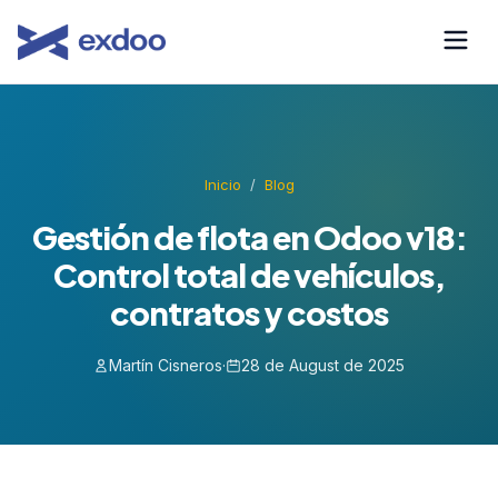
Saltar
al
contenido
Inicio
/
Blog
Gestión de flota en Odoo v18:
Control total de vehículos,
contratos y costos
Martín Cisneros
·
28 de August de 2025