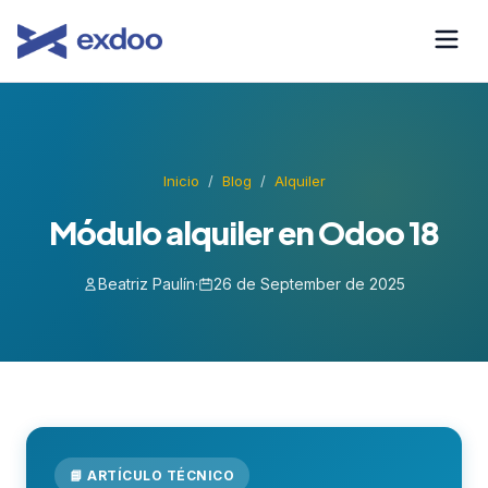
Saltar
al
contenido
Inicio
/
Blog
/
Alquiler
Módulo alquiler en Odoo 18
Beatriz Paulín
·
26 de September de 2025
📘 ARTÍCULO TÉCNICO