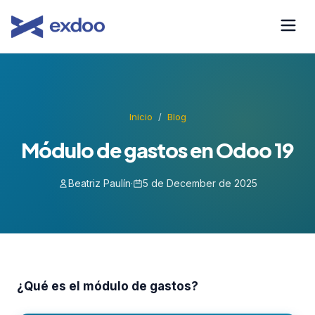
Saltar
al
contenido
Inicio
/
Blog
Módulo de gastos en Odoo 19
Beatriz Paulín
·
5 de December de 2025
¿Qué es el módulo de gastos?