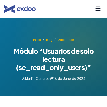
Saltar
al
contenido
Inicio
/
Blog
/
Odoo Base
Módulo “Usuarios de solo
lectura
(se_read_only_users)”
Martín Cisneros
·
18 de June de 2024