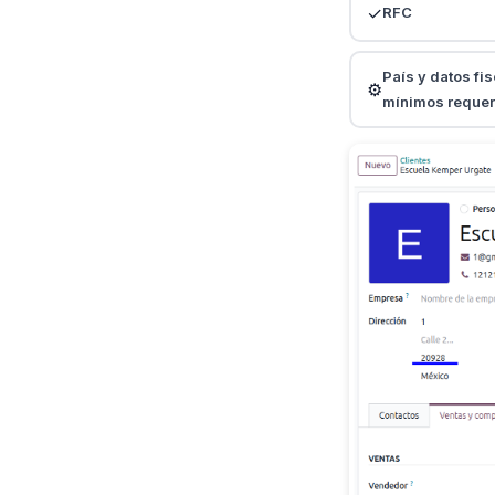
✓
RFC
País y datos fi
⚙️
mínimos requer