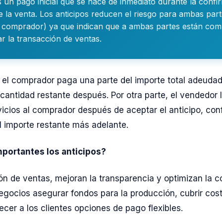
s un pago inicial que se hace de inmediato durante la confi
e la venta. Los anticipos reducen el riesgo para ambas part
l comprador) ya que indican que a ambas partes están co
r la transacción de ventas.
, el comprador paga una parte del importe total adeuda
cantidad restante después. Por otra parte, el vendedor 
vicios al comprador después de aceptar el anticipo, co
l importe restante más adelante.
mportantes los anticipos?
tión de ventas, mejoran la transparencia y optimizan la c
egocios asegurar fondos para la producción, cubrir cost
cer a los clientes opciones de pago flexibles.