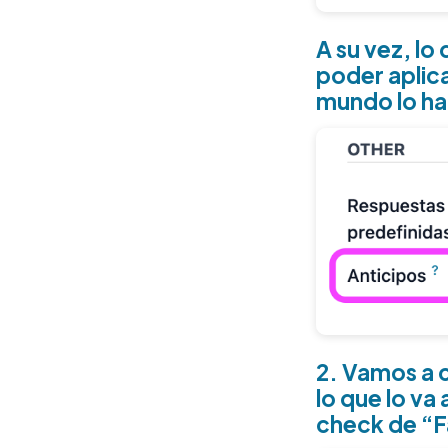
A su vez, l
poder aplica
mundo lo hag
2. Vamos a c
lo que lo va
check de “F