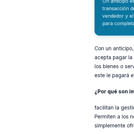
Un anticipo e
transacción d
vendedor y e
para completa
Con un anticipo
acepta pagar la 
los bienes o ser
este le pagará e
¿Por qué son i
facilitan la ges
Permiten a los n
simplemente ofre