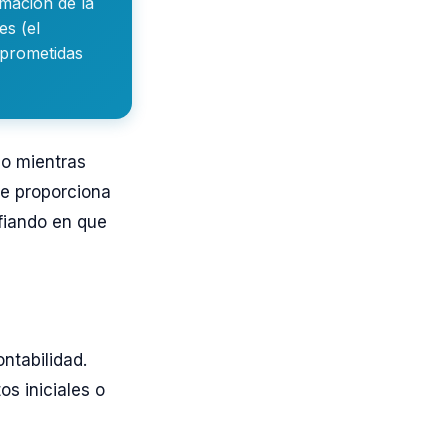
rmación de la
es (el
mprometidas
do mientras
le proporciona
nfiando en que
ontabilidad.
os iniciales o