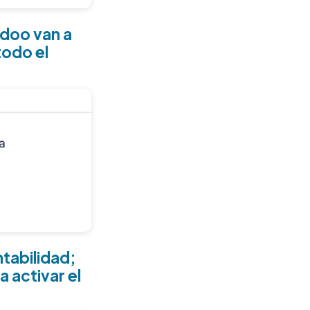
Odoo van a
todo el
ntabilidad;
a activar el