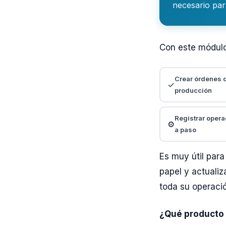
necesario par
Con este módul
Crear órdenes 
✓
producción
Registrar oper
⚙️
a paso
Es muy útil par
papel y actualiz
toda su operaci
¿Qué producto 