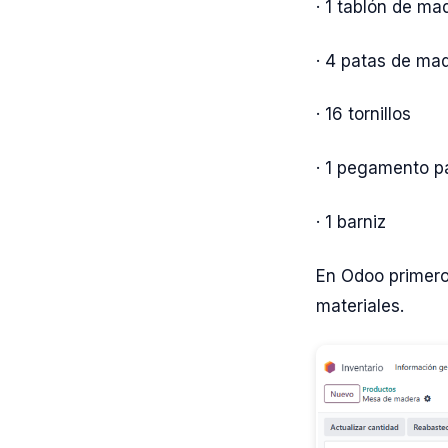
· 1 tablón de m
· 4 patas de m
· 16 tornillos
· 1 pegamento p
· 1 barniz
En Odoo primero
materiales.