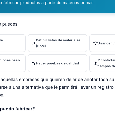
a fabricar productos a partir de materias primas.
o puedes:
de
Definir listas de materiales
📌
💡
Usar centr
(BoM)
aciones paso
Y controla
🔧
🎯
Hacer pruebas de calidad
tiempos d
a aquellas empresas que quieren dejar de anotar toda su
arse a una alternativa que le permitirá llevar un registr
ón.
puedo fabricar?