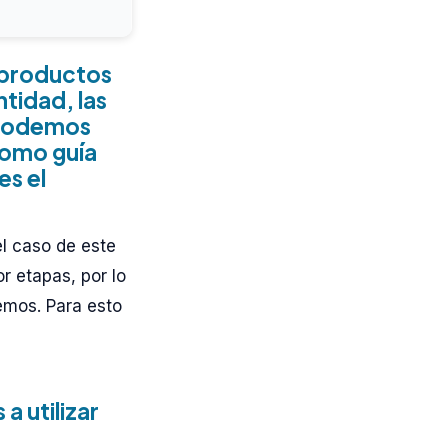
 productos
ntidad, las
, podemos
como guía
es el
l caso de este
r etapas, por lo
emos. Para esto
a utilizar