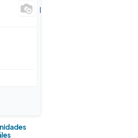
unidades
áles