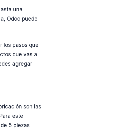
hasta una
ma, Odoo puede
ir los pasos que
uctos que vas a
uedes agregar
bricación son las
Para este
 de 5 piezas