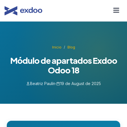
Saltar
al
contenido
Inicio
/
Blog
Módulo de apartados Exdoo
Odoo 18
Beatriz Paulín
·
19 de August de 2025