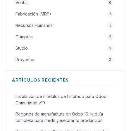
Ventas
6
Fabricación (MRP)
5
Recursos Humanos
5
Compras
2
Studio
2
Proyectos
2
Calidad
2
ARTÍCULOS RECIENTES
General
2
Inteligencia Artificial (IA)
1
Instalación de módulos de timbrado para Odoo
Comunidad v19
Sitio Web
1
Reportes de manufactura en Odoo 19: la guía
Alquiler
1
completa para medir y mejorar tu producción