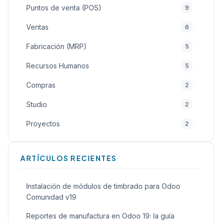
Puntos de venta (POS)
9
Ventas
6
Fabricación (MRP)
5
Recursos Humanos
5
Compras
2
Studio
2
Proyectos
2
Calidad
2
ARTÍCULOS RECIENTES
General
2
Inteligencia Artificial (IA)
1
Instalación de módulos de timbrado para Odoo
Comunidad v19
Sitio Web
1
Reportes de manufactura en Odoo 19: la guía
Alquiler
1