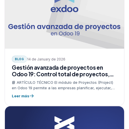
14 de January de 2026
BLOG
Gestión avanzada de proyectos en
Odoo 19: Control total de proyectos,
tareas, costos, rentabilidad y
📘 ARTÍCULO TÉCNICO El módulo de Proyectos (Project)
seguimiento operativo
en Odoo 19 permite a las empresas planificar, ejecutar,
controlar y analizar proyectos de cualquier tipo: servicios,
Leer más
implementación, desarrollo, construcción,…