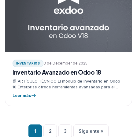
3 de December de 2025
INVENTARIOS
Inventario Avanzado en Odoo 18
📘 ARTÍCULO TÉCNICO El módulo de Inventario en Odoo
18 Enterprise ofrece herramientas avanzadas para el
control logístico, optimización de movimientos,
Leer más
trazabilidad, automatizaciones y planeación. Esta guía
explica…
Posts
1
2
3
Siguiente »
pagination