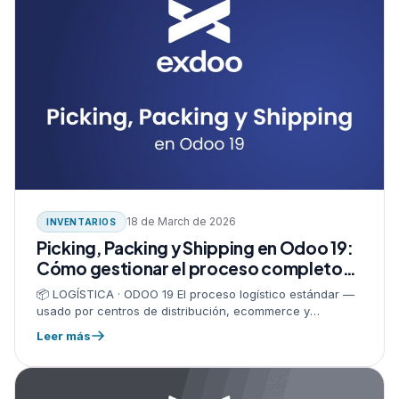
18 de March de 2026
INVENTARIOS
Picking, Packing y Shipping en Odoo 19:
Cómo gestionar el proceso completo
de preparación y envío de pedidos
📦 LOGÍSTICA · ODOO 19 El proceso logístico estándar —
usado por centros de distribución, ecommerce y
manufactura — se divide en tres etapas: Picking →
Leer más
Packing →…